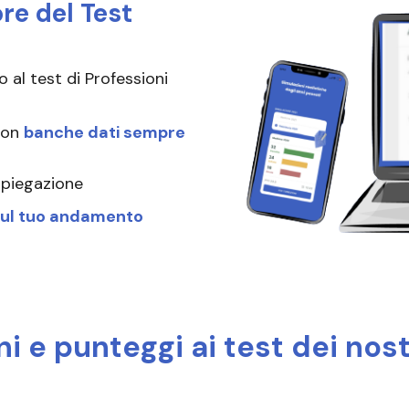
re del Test
 al test di Professioni
 con
banche dati sempre
spiegazione
 sul tuo andamento
i e punteggi ai test dei nostr