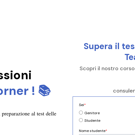
Supera il tes
Tea
Scopri il nostro corso
ssioni
rner ! 📚
consulen
Sei
*
a preparazione al test delle
Genitore
Studente
Nome studente
*